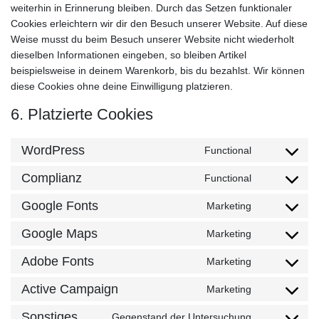
weiterhin in Erinnerung bleiben. Durch das Setzen funktionaler
Cookies erleichtern wir dir den Besuch unserer Website. Auf diese
Weise musst du beim Besuch unserer Website nicht wiederholt
dieselben Informationen eingeben, so bleiben Artikel
beispielsweise in deinem Warenkorb, bis du bezahlst. Wir können
diese Cookies ohne deine Einwilligung platzieren.
6. Platzierte Cookies
WordPress
Functional
Consent
to
Complianz
Functional
Consent
service
to
wordpress
Google Fonts
Marketing
Consent
service
to
complianz
Google Maps
Marketing
Consent
service
to
google-
Adobe Fonts
Marketing
Consent
service
fonts
to
google-
Active Campaign
Marketing
Consent
service
maps
to
adobe-
Sonstiges
Gegenstand der Untersuchung