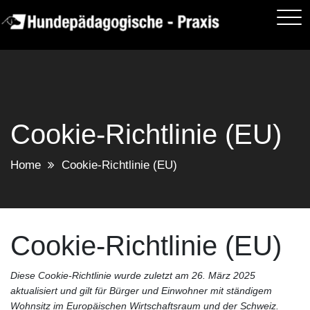
Skip
to
content
Cookie-Richtlinie (EU)
Home
Cookie-Richtlinie (EU)
Cookie-Richtlinie (EU)
Diese Cookie-Richtlinie wurde zuletzt am 26. März 2025
aktualisiert und gilt für Bürger und Einwohner mit ständigem
Wohnsitz im Europäischen Wirtschaftsraum und der Schweiz.