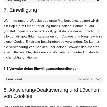
Consent
service
fonts
to
active-
7. Einwilligung
service
campaign
sonstiges
Wenn du unsere Website das erste Mal besuchst, zeigen wir dir
ein Pop-Up mit einer Erklärung über Cookies. Sobald du auf
„Einstellungen speichern“ klickst, gibst du uns deine Einwilligung
alle von dir gewählten Kategorien von Cookies und Plugins wie in
dieser Cookie-Erklärung beschrieben zu verwenden. Du kannst
die Verwendung von Cookies über deinen Browser deaktivieren,
aber bitte beachte, dass unsere Website dann unter Umständen
nicht richtig funktioniert.
7.1 Verwalte deine Einwilligungseinstellungen
Funktional
Immer aktiv
8. Aktivierung/Deaktivierung und Löschen
von Cookies
Du kannst deinen Internetbrowser verwenden um automatisch