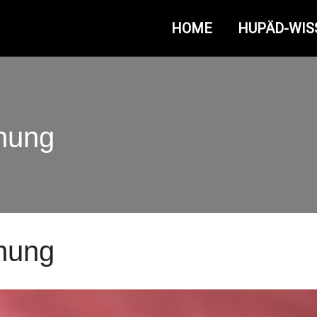
HOME
HUPÄD-WIS
nung
nung