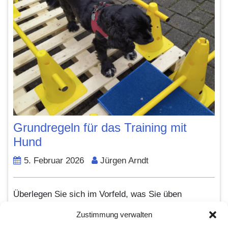
Grundregeln für das Training mit
Hund
24.
5. Februar 2026
Jürgen Arndt
Juni
2023
Überlegen Sie sich im Vorfeld, was Sie üben
möchten, und bauen Sie die Übungen systematisch
Zustimmung verwalten
auf. Nehmen Sie sich genügend Zeit für das Training.