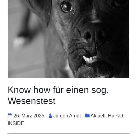
Know how für einen sog.
Wesenstest
25.
26. März 2025
Jürgen Arndt
Aktuell
,
HuPäd-
Januar
INSIDE
2019