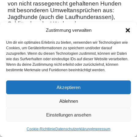
von nicht rassegerecht gehaltenen Hunden
mit besonderen Umweltansprüchen aus:
Jagdhunde (auch die Laufhunderassen),
Schlittenhunde, Hütehunde,
Schutzhunderassen und Wachhunde
Zustimmung verwalten
benötigen ihren genetischen Anlagen
Um dir ein optimales Erlebnis zu bieten, verwenden wir Technologien wie
entsprechend Freiraum, Arbeit und körperliche
Cookies, um Geräteinformationen zu speichern und/oder darauf
Auslastung.
zuzugreifen. Wenn du diesen Technologien zustimmst, können wir Daten
wie das Surfverhalten oder eindeutige IDs auf dieser Website verarbeiten.
Werden Hunde reizarm gehalten, so dass sie
Wenn du deine Zustimmung nicht erteilst oder zurückziehst, können
zielorientierte Verhaltensweisen die ihnen ja
bestimmte Merkmale und Funktionen beeinträchtigt werden.
angeboren sind, nicht mehr erfüllten können
(z. B. ein lauf- oder stöbermotivierter Hund,
Akzeptieren
der überwiegend in der Wohnung sitzen
muss), so werden sich schließlich
Ablehnen
Verhaltensstörungen entwickeln. Wenn die
Verhaltensbedürfnisse unbefriedigt bleiben, ist
Einstellungen ansehen
die Anpassungsfähigkeit des Tieres
überfordert, weil Ziele und Funktionen des
Verhaltens immer wieder entkoppelt werden.
Cookie-Richtlinie
Datenschutzerklärung
Impressum
Ein Hundehalter sollte sich genau überlegen,